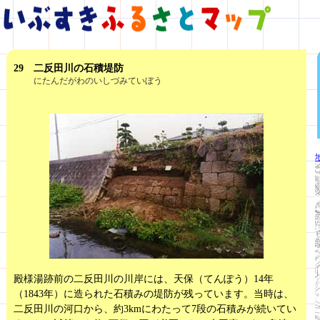
29
二反田川の石積堤防
29
にたんだがわのいしづみていぼう
殿様湯跡前の二反田川の川岸には、天保（てんぽう）14年
（1843年）に造られた石積みの堤防が残っています。当時は、
二反田川の河口から、約3kmにわたって7段の石積みが続いてい