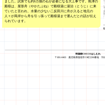
ました。試算でも約6万個の石が必要になる大工事です。島津の
殿様は、屋形舟（やかたぶね）で殿様湯に湯治（とうじ）に来
ていたと言われ、水量の少ない二反田川に舟が入ると地元の
人々が両岸から舟を引っ張って殿様湯まで運んだとの話が伝え
られています。
時遊館COCCOはしむれ
〒891-0403 鹿児島県指宿市十町2290番地 TEL：0