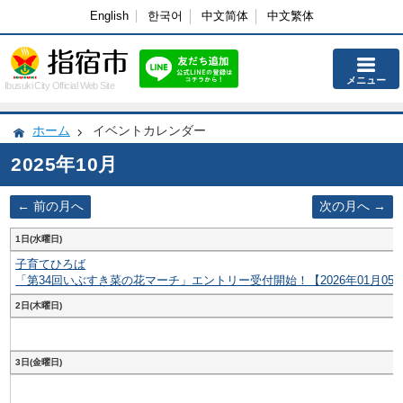
English
한국어
中文简体
中文繁体
メニュー
Ibusuki City Official Web Site
ホーム
イベントカレンダー
2025年10月
前の月へ
次の月へ
1日(水曜日)
子育てひろば
「第34回いぶすき菜の花マーチ」エントリー受付開始！【2026年01月05
2日(木曜日)
3日(金曜日)