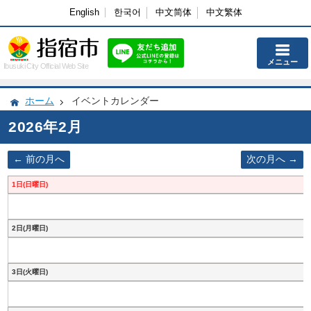
English
한국어
中文简体
中文繁体
メニュー
Ibusuki City Official Web Site
ホーム
イベントカレンダー
2026年2月
前の月へ
次の月へ
1日(日曜日)
2日(月曜日)
3日(火曜日)