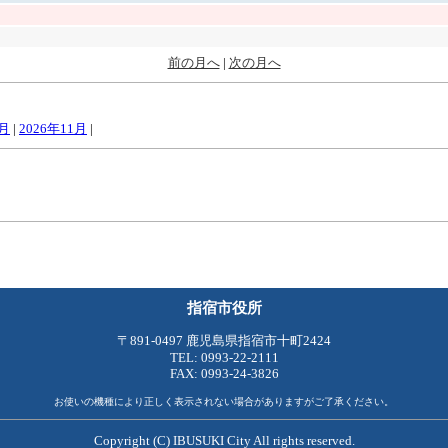
前の月へ
|
次の月へ
0月
|
2026年11月
|
指宿市役所
〒891-0497 鹿児島県指宿市十町2424
TEL: 0993-22-2111
FAX: 0993-24-3826
お使いの機種により正しく表示されない場合がありますがご了承ください。
Copyright (C) IBUSUKI City All rights reserved.