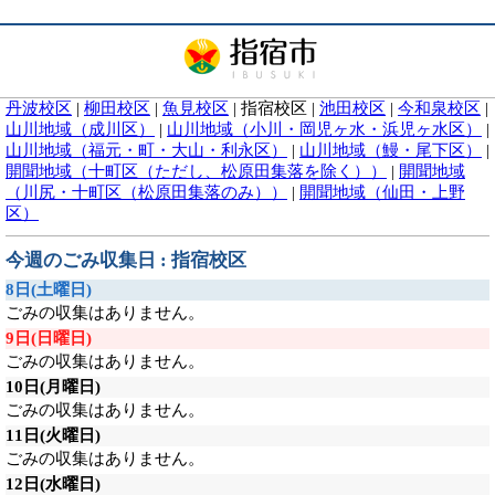
丹波校区
|
柳田校区
|
魚見校区
|
指宿校区
|
池田校区
|
今和泉校区
|
山川地域（成川区）
|
山川地域（小川・岡児ヶ水・浜児ヶ水区）
|
山川地域（福元・町・大山・利永区）
|
山川地域（鰻・尾下区）
|
開聞地域（十町区（ただし、松原田集落を除く））
|
開聞地域
（川尻・十町区（松原田集落のみ））
|
開聞地域（仙田・上野
区）
今週のごみ収集日 : 指宿校区
8日
(土曜日)
ごみの収集はありません。
9日
(日曜日)
ごみの収集はありません。
10日
(月曜日)
ごみの収集はありません。
11日
(火曜日)
ごみの収集はありません。
12日
(水曜日)