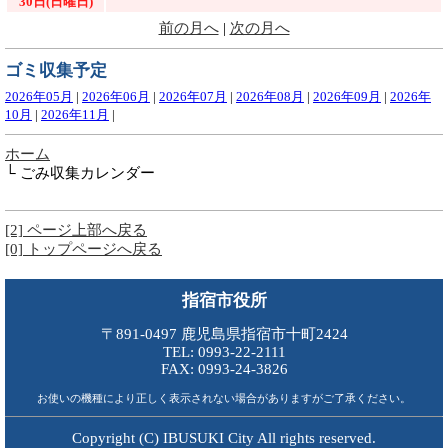
30日(日曜日)
前の月へ
|
次の月へ
ゴミ収集予定
2026年05月
|
2026年06月
|
2026年07月
|
2026年08月
|
2026年09月
|
2026年
10月
|
2026年11月
|
ホーム
└ ごみ収集カレンダー
[2] ページ上部へ戻る
[0] トップページへ戻る
指宿市役所
〒891-0497 鹿児島県指宿市十町2424
TEL: 0993-22-2111
FAX: 0993-24-3826
お使いの機種により正しく表示されない場合がありますがご了承ください。
Copyright (C) IBUSUKI City All rights reserved.