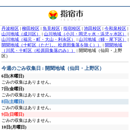
丹波校区
|
柳田校区
|
魚見校区
|
指宿校区
|
池田校区
|
今和泉校区
|
山川地域（成川区）
|
山川地域（小川・岡児ヶ水・浜児ヶ水区）
|
山川地域（福元・町・大山・利永区）
|
山川地域（鰻・尾下区）
|
開聞地域（十町区（ただし、松原田集落を除く））
|
開聞地域
（川尻・十町区（松原田集落のみ））
|
開聞地域（仙田・上野
区）
今週のごみ収集日 : 開聞地域（仙田・上野区）
6日
(木曜日)
ごみの収集はありません。
7日
(金曜日)
ごみの収集はありません。
8日
(土曜日)
ごみの収集はありません。
9日
(日曜日)
ごみの収集はありません。
10日
(月曜日)