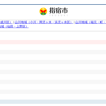
（成川区）
|
山川地域（小川・岡児ヶ水・浜児ヶ水区）
|
山川地域（福元・町・
地域（仙田・上野区）