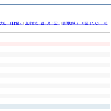
大山・利永区）
|
山川地域（鰻・尾下区）
|
開聞地域（十町区（ただし、松