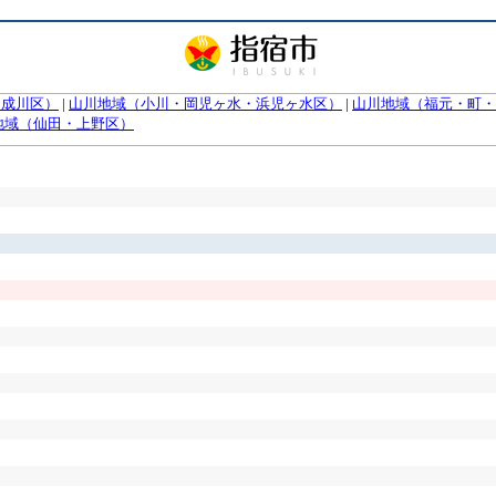
（成川区）
|
山川地域（小川・岡児ヶ水・浜児ヶ水区）
|
山川地域（福元・町・
地域（仙田・上野区）