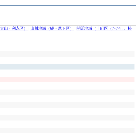
大山・利永区）
|
山川地域（鰻・尾下区）
|
開聞地域（十町区（ただし、松