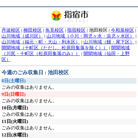
丹波校区
|
柳田校区
|
魚見校区
|
指宿校区
|
池田校区
|
今和泉校区
|
山川地域（成川区）
|
山川地域（小川・岡児ヶ水・浜児ヶ水区）
|
山川地域（福元・町・大山・利永区）
|
山川地域（鰻・尾下区）
|
開聞地域（十町区（ただし、松原田集落を除く））
|
開聞地域
（川尻・十町区（松原田集落のみ））
|
開聞地域（仙田・上野
区）
今週のごみ収集日 : 池田校区
8日
(土曜日)
ごみの収集はありません。
9日
(日曜日)
ごみの収集はありません。
10日
(月曜日)
ごみの収集はありません。
11日
(火曜日)
ごみの収集はありません。
12日
(水曜日)