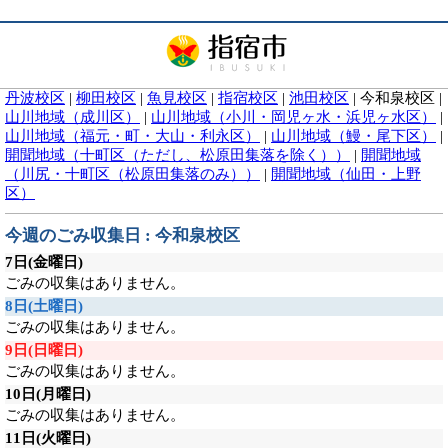
丹波校区
|
柳田校区
|
魚見校区
|
指宿校区
|
池田校区
|
今和泉校区
|
山川地域（成川区）
|
山川地域（小川・岡児ヶ水・浜児ヶ水区）
|
山川地域（福元・町・大山・利永区）
|
山川地域（鰻・尾下区）
|
開聞地域（十町区（ただし、松原田集落を除く））
|
開聞地域
（川尻・十町区（松原田集落のみ））
|
開聞地域（仙田・上野
区）
今週のごみ収集日 : 今和泉校区
7日
(金曜日)
ごみの収集はありません。
8日
(土曜日)
ごみの収集はありません。
9日
(日曜日)
ごみの収集はありません。
10日
(月曜日)
ごみの収集はありません。
11日
(火曜日)