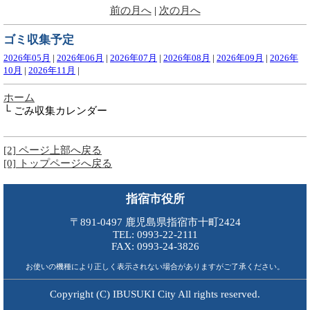
前の月へ
|
次の月へ
ゴミ収集予定
2026年05月
|
2026年06月
|
2026年07月
|
2026年08月
|
2026年09月
|
2026年
10月
|
2026年11月
|
ホーム
└ ごみ収集カレンダー
[2] ページ上部へ戻る
[0] トップページへ戻る
指宿市役所
〒891-0497 鹿児島県指宿市十町2424
TEL: 0993-22-2111
FAX: 0993-24-3826
お使いの機種により正しく表示されない場合がありますがご了承ください。
Copyright (C) IBUSUKI City All rights reserved.