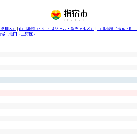
（成川区）
|
山川地域（小川・岡児ヶ水・浜児ヶ水区）
|
山川地域（福元・町・
地域（仙田・上野区）
）