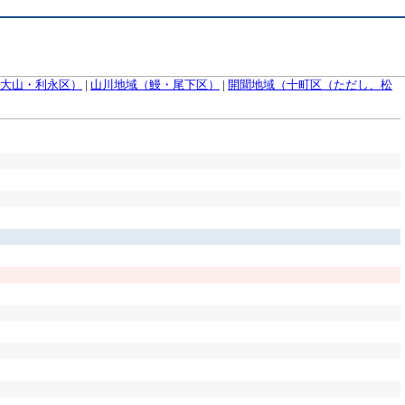
大山・利永区）
|
山川地域（鰻・尾下区）
|
開聞地域（十町区（ただし、松