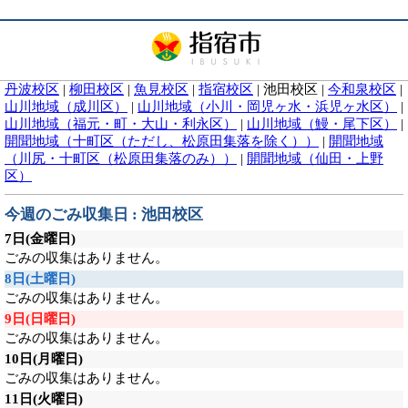
丹波校区
|
柳田校区
|
魚見校区
|
指宿校区
|
池田校区
|
今和泉校区
|
山川地域（成川区）
|
山川地域（小川・岡児ヶ水・浜児ヶ水区）
|
山川地域（福元・町・大山・利永区）
|
山川地域（鰻・尾下区）
|
開聞地域（十町区（ただし、松原田集落を除く））
|
開聞地域
（川尻・十町区（松原田集落のみ））
|
開聞地域（仙田・上野
区）
今週のごみ収集日 : 池田校区
7日
(金曜日)
ごみの収集はありません。
8日
(土曜日)
ごみの収集はありません。
9日
(日曜日)
ごみの収集はありません。
10日
(月曜日)
ごみの収集はありません。
11日
(火曜日)