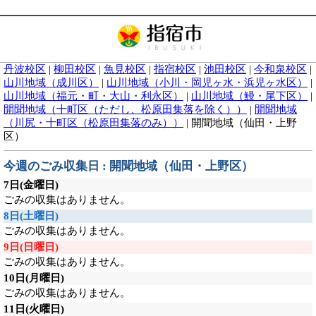
丹波校区
|
柳田校区
|
魚見校区
|
指宿校区
|
池田校区
|
今和泉校区
|
山川地域（成川区）
|
山川地域（小川・岡児ヶ水・浜児ヶ水区）
|
山川地域（福元・町・大山・利永区）
|
山川地域（鰻・尾下区）
|
開聞地域（十町区（ただし、松原田集落を除く））
|
開聞地域
（川尻・十町区（松原田集落のみ））
|
開聞地域（仙田・上野
区）
今週のごみ収集日 : 開聞地域（仙田・上野区）
7日
(金曜日)
ごみの収集はありません。
8日
(土曜日)
ごみの収集はありません。
9日
(日曜日)
ごみの収集はありません。
10日
(月曜日)
ごみの収集はありません。
11日
(火曜日)