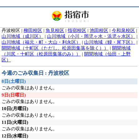
丹波校区
|
柳田校区
|
魚見校区
|
指宿校区
|
池田校区
|
今和泉校区
|
山川地域（成川区）
|
山川地域（小川・岡児ヶ水・浜児ヶ水区）
|
山川地域（福元・町・大山・利永区）
|
山川地域（鰻・尾下区）
|
開聞地域（十町区（ただし、松原田集落を除く））
|
開聞地域
（川尻・十町区（松原田集落のみ））
|
開聞地域（仙田・上野
区）
今週のごみ収集日 : 丹波校区
8日
(土曜日)
ごみの収集はありません。
9日
(日曜日)
ごみの収集はありません。
10日
(月曜日)
ごみの収集はありません。
11日
(火曜日)
ごみの収集はありません。
12日
(水曜日)