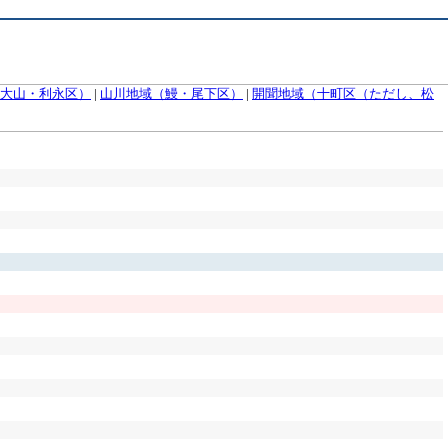
大山・利永区）
|
山川地域（鰻・尾下区）
|
開聞地域（十町区（ただし、松