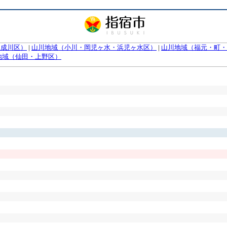
（成川区）
|
山川地域（小川・岡児ヶ水・浜児ヶ水区）
|
山川地域（福元・町・
地域（仙田・上野区）