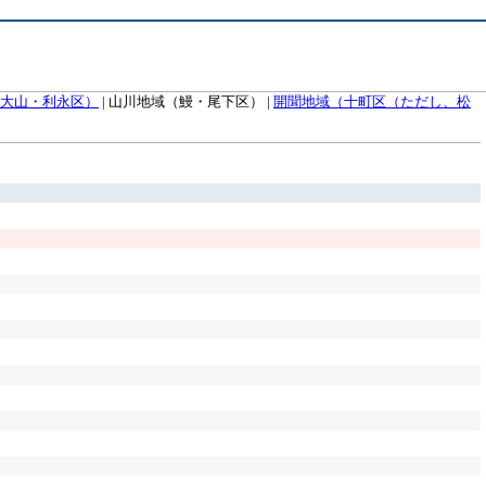
大山・利永区）
|
山川地域（鰻・尾下区）
|
開聞地域（十町区（ただし、松