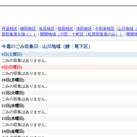
丹波校区
|
柳田校区
|
魚見校区
|
指宿校区
|
池田校区
|
今和泉校区
|
山川地域
原田集落を除く））
|
開聞地域（川尻・十町区（松原田集落のみ））
|
開聞
今週のごみ収集日 : 山川地域（鰻・尾下区）
8日
(土曜日)
ごみの収集はありません。
9日
(日曜日)
ごみの収集はありません。
10日
(月曜日)
ごみの収集はありません。
11日
(火曜日)
ごみの収集はありません。
12日
(水曜日)
ごみの収集はありません。
13日
(木曜日)
ごみの収集はありません。
14日
(金曜日)