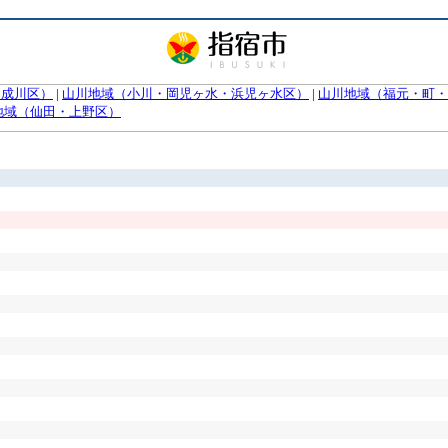
（成川区）
|
山川地域（小川・岡児ヶ水・浜児ヶ水区）
|
山川地域（福元・町・
地域（仙田・上野区）