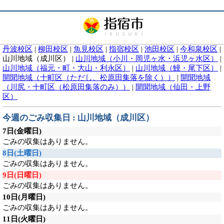
丹波校区
|
柳田校区
|
魚見校区
|
指宿校区
|
池田校区
|
今和泉校区
|
山川地域（成川区）
|
山川地域（小川・岡児ヶ水・浜児ヶ水区）
|
山川地域（福元・町・大山・利永区）
|
山川地域（鰻・尾下区）
|
開聞地域（十町区（ただし、松原田集落を除く））
|
開聞地域
（川尻・十町区（松原田集落のみ））
|
開聞地域（仙田・上野
区）
今週のごみ収集日 : 山川地域（成川区）
7日
(金曜日)
ごみの収集はありません。
8日
(土曜日)
ごみの収集はありません。
9日
(日曜日)
ごみの収集はありません。
10日
(月曜日)
ごみの収集はありません。
11日
(火曜日)