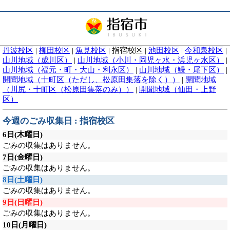
丹波校区
|
柳田校区
|
魚見校区
|
指宿校区
|
池田校区
|
今和泉校区
|
山川地域（成川区）
|
山川地域（小川・岡児ヶ水・浜児ヶ水区）
|
山川地域（福元・町・大山・利永区）
|
山川地域（鰻・尾下区）
|
開聞地域（十町区（ただし、松原田集落を除く））
|
開聞地域
（川尻・十町区（松原田集落のみ））
|
開聞地域（仙田・上野
区）
今週のごみ収集日 : 指宿校区
6日
(木曜日)
ごみの収集はありません。
7日
(金曜日)
ごみの収集はありません。
8日
(土曜日)
ごみの収集はありません。
9日
(日曜日)
ごみの収集はありません。
10日
(月曜日)