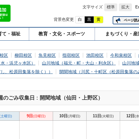
文字サイズ
標準
拡大
E
背景色変更
白
黒
黄
ページ読
育て・福祉
教育・文化・スポーツ
まちづくり・産
校区
柳田校区
魚見校区
指宿校区
池田校区
今和泉校区
ヶ水・浜児ヶ水区）
山川地域（福元・町・大山・利永区）
山川地
だし、松原田集落を除く））
開聞地域（川尻・十町区（松原田集落の
週のごみ収集日 : 開聞地域（仙田・上野区）
9日
10日
11日
12日
(土曜日)
(日曜日)
(月曜日)
(火曜日)
(