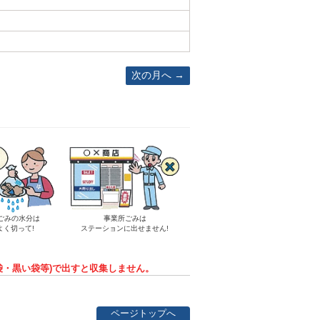
次の月へ
ごみの水分は
事業所ごみは
よく切って!
ステーションに出せません!
袋・黒い袋等)で出すと収集しません。
ページトップへ