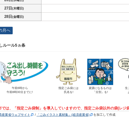
(水曜日)
27日
(木曜日)
28日
(金曜日)
の月へ
しルール5ヵ条
午前6時から
指定ごみ袋には
資源になるものは
生
午前8時30分までに!
氏名を!
「分別」を!
市では、「指定ごみ袋制」を導入していますので、指定ごみ袋以外の袋(レジ
済産業省ウェブサイト
/
「ごみイラスト素材集」(経済産業省)
を加工して作成