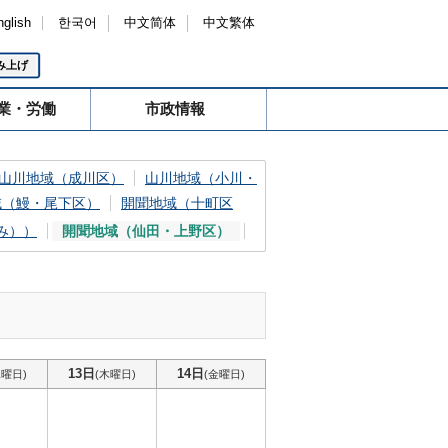
nglish
한국어
中文简体
中文繁体
み上げ
業・労働
市政情報
山川地域（成川区）
山川地域（小川・
域（鰻・尾下区）
開聞地域（十町区
み））
開聞地域（仙田・上野区）
13日
14日
水曜日)
(木曜日)
(金曜日)