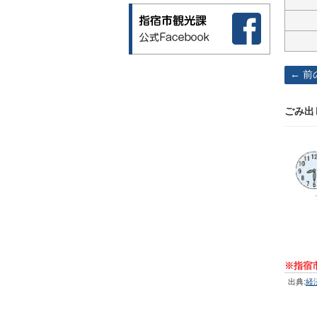
前
ごみ出
※指宿
出典:
経