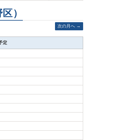
野区）
次の月へ
予定