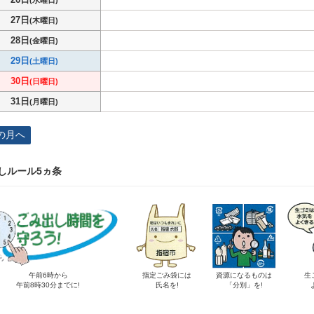
(水曜日)
27日
(木曜日)
28日
(金曜日)
29日
(土曜日)
30日
(日曜日)
31日
(月曜日)
の月へ
しルール5ヵ条
午前6時から
指定ごみ袋には
資源になるものは
生
午前8時30分までに!
氏名を!
「分別」を!