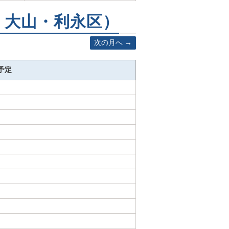
町・大山・利永区）
次の月へ
予定