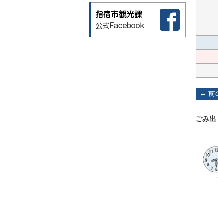
前
ごみ出