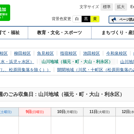
文字サイズ
標準
拡大
E
背景色変更
白
黒
黄
ページ読
育て・福祉
教育・文化・スポーツ
まちづくり・産
校区
柳田校区
魚見校区
指宿校区
池田校区
今和泉校区
ヶ水・浜児ヶ水区）
山川地域（福元・町・大山・利永区）
山川地
だし、松原田集落を除く））
開聞地域（川尻・十町区（松原田集落の
週のごみ収集日 : 山川地域（福元・町・大山・利永区）
9日
10日
11日
12日
(土曜日)
(日曜日)
(月曜日)
(火曜日)
(