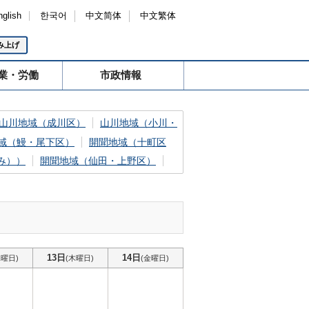
nglish
한국어
中文简体
中文繁体
み上げ
業・労働
市政情報
山川地域（成川区）
山川地域（小川・
域（鰻・尾下区）
開聞地域（十町区
み））
開聞地域（仙田・上野区）
13日
14日
水曜日)
(木曜日)
(金曜日)