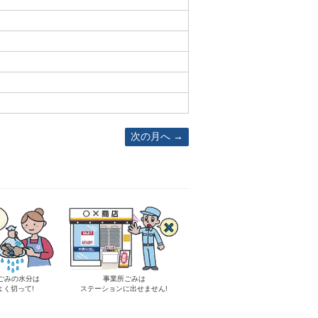
次の月へ
ごみの水分は
事業所ごみは
よく切って!
ステーションに出せません!