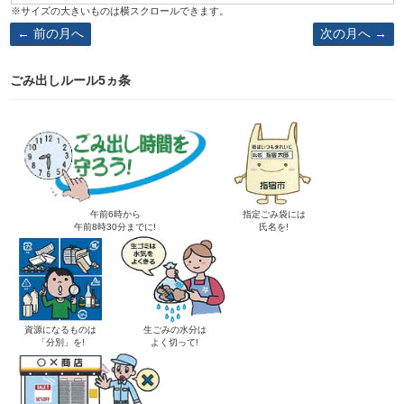
前の月へ
次の月へ
ごみ出しルール5ヵ条
午前6時から
指定ごみ袋には
午前8時30分までに!
氏名を!
資源になるものは
生ごみの水分は
「分別」を!
よく切って!