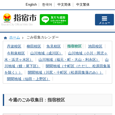
English
한국어
中文简体
中文繁体
メニュー
Ibusuki City Official Web Site
ホーム
ごみ収集カレンダー
丹波校区
柳田校区
魚見校区
指宿校区
池田校区
今和泉校区
山川地域（成川区）
山川地域（小川・岡児ヶ
水・浜児ヶ水区）
山川地域（福元・町・大山・利永区）
山
川地域（鰻・尾下区）
開聞地域（十町区（ただし、松原田集落
を除く））
開聞地域（川尻・十町区（松原田集落のみ））
開聞地域（仙田・上野区）
今週のごみ収集日 : 指宿校区