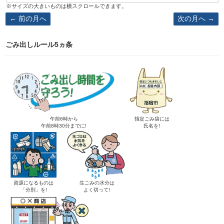
前の月へ
次の月へ
ごみ出しルール5ヵ条
午前6時から
指定ごみ袋には
午前8時30分までに!
氏名を!
資源になるものは
生ごみの水分は
「分別」を!
よく切って!