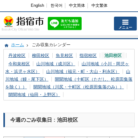
English
한국어
中文简体
中文繁体
メニュー
Ibusuki City Official Web Site
ホーム
ごみ収集カレンダー
丹波校区
柳田校区
魚見校区
指宿校区
池田校区
今和泉校区
山川地域（成川区）
山川地域（小川・岡児ヶ
水・浜児ヶ水区）
山川地域（福元・町・大山・利永区）
山
川地域（鰻・尾下区）
開聞地域（十町区（ただし、松原田集落
を除く））
開聞地域（川尻・十町区（松原田集落のみ））
開聞地域（仙田・上野区）
今週のごみ収集日 : 池田校区