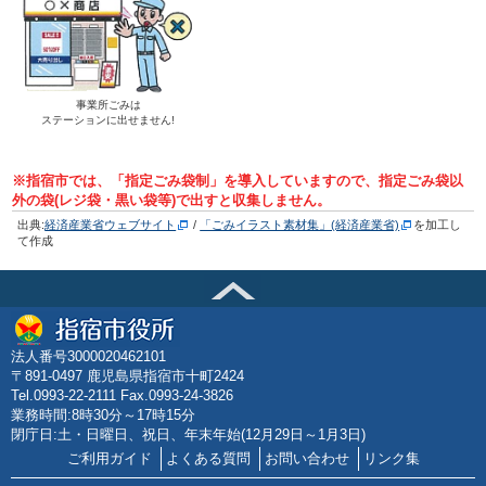
事業所ごみは
ステーションに出せません!
※指宿市では、「指定ごみ袋制」を導入していますので、指定ごみ袋以
外の袋(レジ袋・黒い袋等)で出すと収集しません。
出典:
経済産業省ウェブサイト
/
「ごみイラスト素材集」(経済産業省)
を加工し
て作成
法人番号3000020462101
〒891-0497 鹿児島県指宿市十町2424
Tel.0993-22-2111 Fax.0993-24-3826
業務時間:8時30分～17時15分
閉庁日:土・日曜日、祝日、年末年始(12月29日～1月3日)
ご利用ガイド
よくある質問
お問い合わせ
リンク集