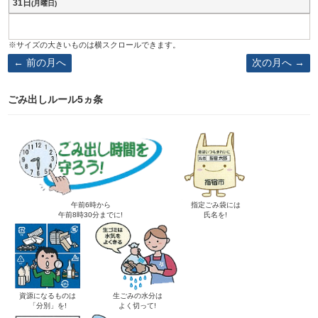
31日
(月曜日)
前の月へ
次の月へ
ごみ出しルール5ヵ条
午前6時から
指定ごみ袋には
午前8時30分までに!
氏名を!
資源になるものは
生ごみの水分は
「分別」を!
よく切って!