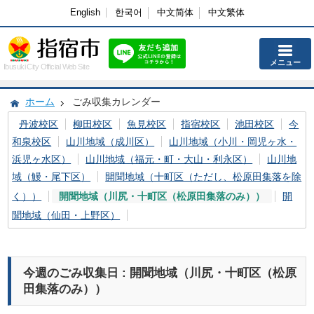
English
한국어
中文简体
中文繁体
メニュー
Ibusuki City Official Web Site
ホーム
ごみ収集カレンダー
丹波校区
柳田校区
魚見校区
指宿校区
池田校区
今
和泉校区
山川地域（成川区）
山川地域（小川・岡児ヶ水・
浜児ヶ水区）
山川地域（福元・町・大山・利永区）
山川地
域（鰻・尾下区）
開聞地域（十町区（ただし、松原田集落を除
く））
開聞地域（川尻・十町区（松原田集落のみ））
開
聞地域（仙田・上野区）
今週のごみ収集日 : 開聞地域（川尻・十町区（松原
田集落のみ））