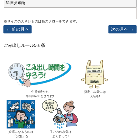
31日
(月曜日)
前の月へ
次の月へ
ごみ出しルール5ヵ条
午前6時から
指定ごみ袋には
午前8時30分までに!
氏名を!
資源になるものは
生ごみの水分は
「分別」を!
よく切って!