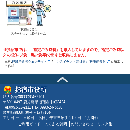
事業所ごみは
ステーションに出せません!
※指宿市では、「指定ごみ袋制」を導入していますので、指定ごみ袋以
外の袋(レジ袋・黒い袋等)で出すと収集しません。
出典:
経済産業省ウェブサイト
/
「ごみイラスト素材集」(経済産業省)
を加工し
て作成
法人番号3000020462101
〒891-0497 鹿児島県指宿市十町2424
Tel.0993-22-2111 Fax.0993-24-3826
業務時間:8時30分～17時15分
閉庁日:土・日曜日、祝日、年末年始(12月29日～1月3日)
ご利用ガイド
よくある質問
お問い合わせ
リンク集