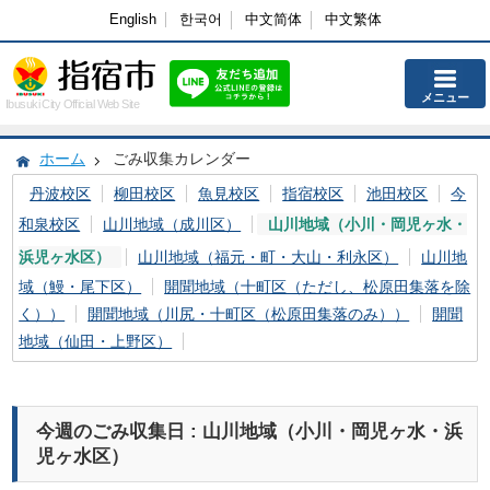
English
한국어
中文简体
中文繁体
メニュー
Ibusuki City Official Web Site
ホーム
ごみ収集カレンダー
丹波校区
柳田校区
魚見校区
指宿校区
池田校区
今
和泉校区
山川地域（成川区）
山川地域（小川・岡児ヶ水・
浜児ヶ水区）
山川地域（福元・町・大山・利永区）
山川地
域（鰻・尾下区）
開聞地域（十町区（ただし、松原田集落を除
く））
開聞地域（川尻・十町区（松原田集落のみ））
開聞
地域（仙田・上野区）
今週のごみ収集日 : 山川地域（小川・岡児ヶ水・浜
児ヶ水区）