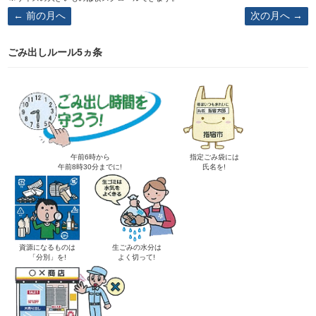
前の月へ
次の月へ
ごみ出しルール5ヵ条
午前6時から
指定ごみ袋には
午前8時30分までに!
氏名を!
資源になるものは
生ごみの水分は
「分別」を!
よく切って!