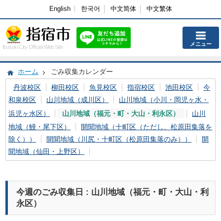
English
한국어
中文简体
中文繁体
メニュー
Ibusuki City Official Web Site
ホーム
ごみ収集カレンダー
丹波校区
柳田校区
魚見校区
指宿校区
池田校区
今
和泉校区
山川地域（成川区）
山川地域（小川・岡児ヶ水・
浜児ヶ水区）
山川地域（福元・町・大山・利永区）
山川
地域（鰻・尾下区）
開聞地域（十町区（ただし、松原田集落を
除く））
開聞地域（川尻・十町区（松原田集落のみ））
開
聞地域（仙田・上野区）
今週のごみ収集日 : 山川地域（福元・町・大山・利
永区）