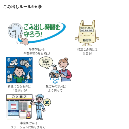
ごみ出しルール5ヵ条
午前6時から
指定ごみ袋には
午前8時30分までに!
氏名を!
資源になるものは
生ごみの水分は
「分別」を!
よく切って!
事業所ごみは
ステーションに出せません!