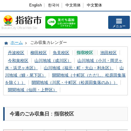
English
한국어
中文简体
中文繁体
メニュー
Ibusuki City Official Web Site
ホーム
ごみ収集カレンダー
丹波校区
柳田校区
魚見校区
指宿校区
池田校区
今和泉校区
山川地域（成川区）
山川地域（小川・岡児ヶ
水・浜児ヶ水区）
山川地域（福元・町・大山・利永区）
山
川地域（鰻・尾下区）
開聞地域（十町区（ただし、松原田集落
を除く））
開聞地域（川尻・十町区（松原田集落のみ））
開聞地域（仙田・上野区）
今週のごみ収集日 : 指宿校区