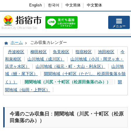
English
한국어
中文简体
中文繁体
メニュー
Ibusuki City Official Web Site
ホーム
ごみ収集カレンダー
丹波校区
柳田校区
魚見校区
指宿校区
池田校区
今
和泉校区
山川地域（成川区）
山川地域（小川・岡児ヶ水・
浜児ヶ水区）
山川地域（福元・町・大山・利永区）
山川地
域（鰻・尾下区）
開聞地域（十町区（ただし、松原田集落を除
く））
開聞地域（川尻・十町区（松原田集落のみ））
開
聞地域（仙田・上野区）
今週のごみ収集日 : 開聞地域（川尻・十町区（松原
田集落のみ））