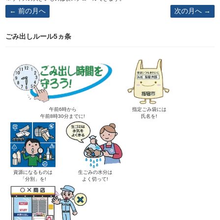
前の月へ
次の月へ
ごみ出しルール5ヵ条
午前6時から
指定ごみ袋には
午前8時30分までに!
氏名を!
資源になるものは
生ごみの水分は
「分別」を!
よく切って!