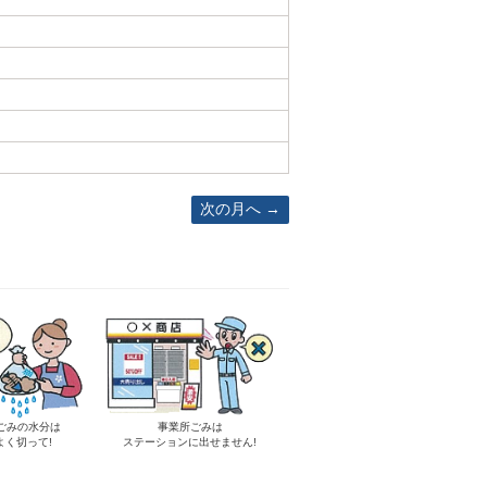
次の月へ
ごみの水分は
事業所ごみは
よく切って!
ステーションに出せません!