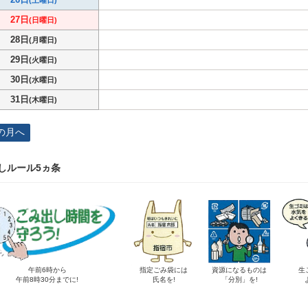
(土曜日)
27日
(日曜日)
28日
(月曜日)
29日
(火曜日)
30日
(水曜日)
31日
(木曜日)
の月へ
しルール5ヵ条
午前6時から
指定ごみ袋には
資源になるものは
生
午前8時30分までに!
氏名を!
「分別」を!