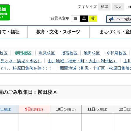
文字サイズ
標準
拡大
E
背景色変更
白
黒
黄
ページ読
育て・福祉
教育・文化・スポーツ
まちづくり・産
校区
柳田校区
魚見校区
指宿校区
池田校区
今和泉校区
岡児ヶ水・浜児ヶ水区）
山川地域（福元・町・大山・利永区）
山
ただし、松原田集落を除く））
開聞地域（川尻・十町区（松原田集落
週のごみ収集日 : 柳田校区
9日
10日
11日
12日
(土曜日)
(日曜日)
(月曜日)
(火曜日)
(