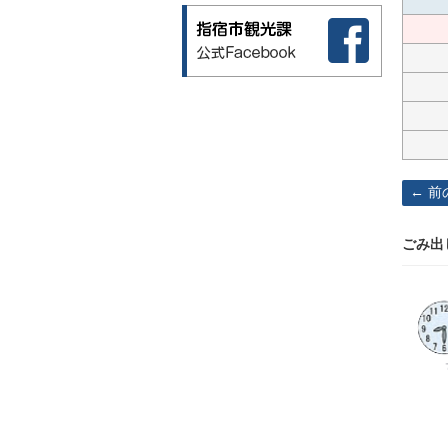
前
ごみ出