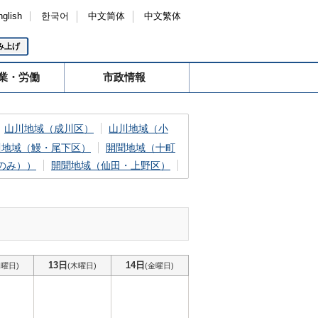
nglish
한국어
中文简体
中文繁体
み上げ
業・労働
市政情報
山川地域（成川区）
山川地域（小
川地域（鰻・尾下区）
開聞地域（十町
のみ））
開聞地域（仙田・上野区）
13日
14日
水曜日)
(木曜日)
(金曜日)