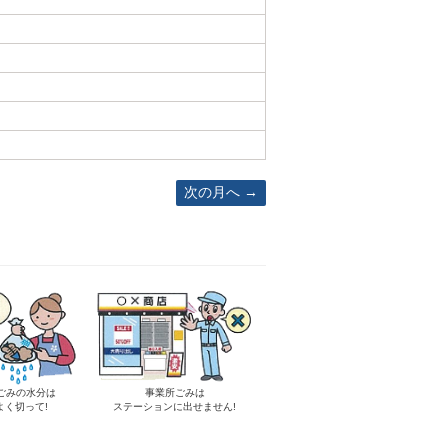
次の月へ
ごみの水分は
事業所ごみは
よく切って!
ステーションに出せません!