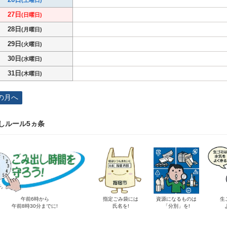
(土曜日)
27日
(日曜日)
28日
(月曜日)
29日
(火曜日)
30日
(水曜日)
31日
(木曜日)
の月へ
しルール5ヵ条
午前6時から
指定ごみ袋には
資源になるものは
生
午前8時30分までに!
氏名を!
「分別」を!