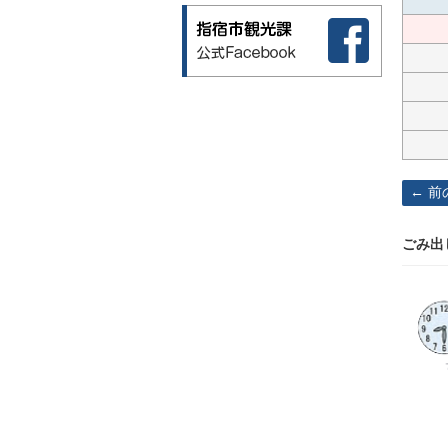
前
ごみ出