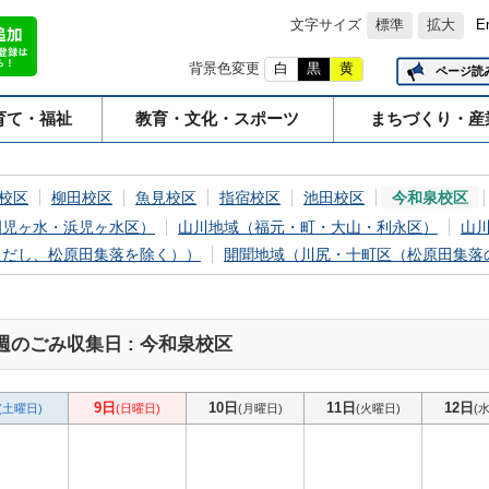
文字サイズ
標準
拡大
E
背景色変更
白
黒
黄
ページ読
育て・福祉
教育・文化・スポーツ
まちづくり・産
校区
柳田校区
魚見校区
指宿校区
池田校区
今和泉校区
岡児ヶ水・浜児ヶ水区）
山川地域（福元・町・大山・利永区）
山
ただし、松原田集落を除く））
開聞地域（川尻・十町区（松原田集落
週のごみ収集日 : 今和泉校区
9日
10日
11日
12日
(土曜日)
(日曜日)
(月曜日)
(火曜日)
(