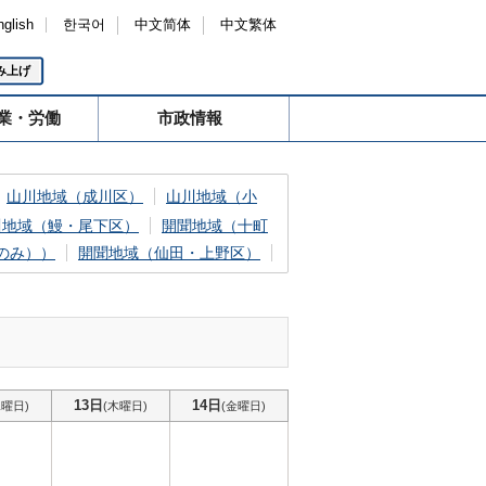
nglish
한국어
中文简体
中文繁体
み上げ
業・労働
市政情報
山川地域（成川区）
山川地域（小
川地域（鰻・尾下区）
開聞地域（十町
のみ））
開聞地域（仙田・上野区）
13日
14日
水曜日)
(木曜日)
(金曜日)