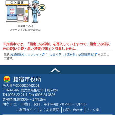
事業所ごみは
ステーションに出せません!
※指宿市では、「指定ごみ袋制」を導入していますので、指定ごみ袋以
外の袋(レジ袋・黒い袋等)で出すと収集しません。
出典:
経済産業省ウェブサイト
/
「ごみイラスト素材集」(経済産業省)
を加工し
て作成
法人番号3000020462101
〒891-0497 鹿児島県指宿市十町2424
Tel.0993-22-2111 Fax.0993-24-3826
業務時間:8時30分～17時15分
閉庁日:土・日曜日、祝日、年末年始(12月29日～1月3日)
ご利用ガイド
よくある質問
お問い合わせ
リンク集