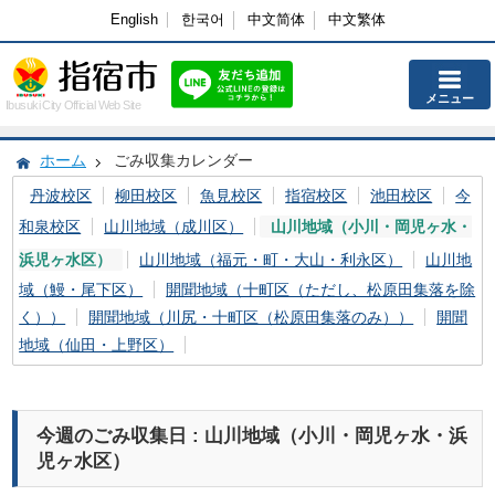
English
한국어
中文简体
中文繁体
メニュー
Ibusuki City Official Web Site
ホーム
ごみ収集カレンダー
丹波校区
柳田校区
魚見校区
指宿校区
池田校区
今
和泉校区
山川地域（成川区）
山川地域（小川・岡児ヶ水・
浜児ヶ水区）
山川地域（福元・町・大山・利永区）
山川地
域（鰻・尾下区）
開聞地域（十町区（ただし、松原田集落を除
く））
開聞地域（川尻・十町区（松原田集落のみ））
開聞
地域（仙田・上野区）
今週のごみ収集日 : 山川地域（小川・岡児ヶ水・浜
児ヶ水区）