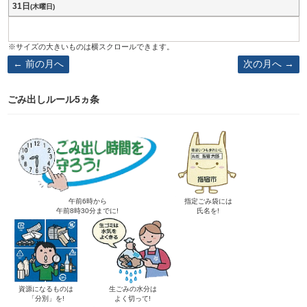
31日
(木曜日)
前の月へ
次の月へ
ごみ出しルール5ヵ条
午前6時から
指定ごみ袋には
午前8時30分までに!
氏名を!
資源になるものは
生ごみの水分は
「分別」を!
よく切って!