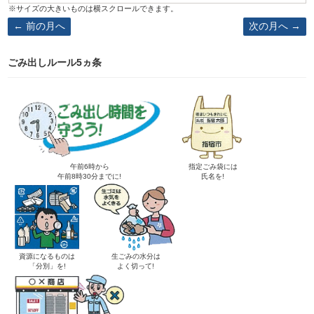
前の月へ
次の月へ
ごみ出しルール5ヵ条
午前6時から
指定ごみ袋には
午前8時30分までに!
氏名を!
資源になるものは
生ごみの水分は
「分別」を!
よく切って!