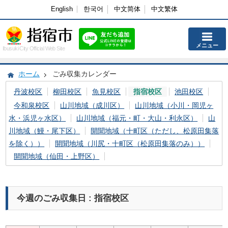
English
한국어
中文简体
中文繁体
メニュー
Ibusuki City Official Web Site
ホーム
ごみ収集カレンダー
丹波校区
柳田校区
魚見校区
指宿校区
池田校区
今和泉校区
山川地域（成川区）
山川地域（小川・岡児ヶ
水・浜児ヶ水区）
山川地域（福元・町・大山・利永区）
山
川地域（鰻・尾下区）
開聞地域（十町区（ただし、松原田集落
を除く））
開聞地域（川尻・十町区（松原田集落のみ））
開聞地域（仙田・上野区）
今週のごみ収集日 : 指宿校区