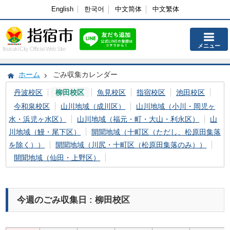
English
한국어
中文简体
中文繁体
メニュー
Ibusuki City Official Web Site
ホーム
ごみ収集カレンダー
丹波校区
柳田校区
魚見校区
指宿校区
池田校区
今和泉校区
山川地域（成川区）
山川地域（小川・岡児ヶ
水・浜児ヶ水区）
山川地域（福元・町・大山・利永区）
山
川地域（鰻・尾下区）
開聞地域（十町区（ただし、松原田集落
を除く））
開聞地域（川尻・十町区（松原田集落のみ））
開聞地域（仙田・上野区）
今週のごみ収集日 : 柳田校区