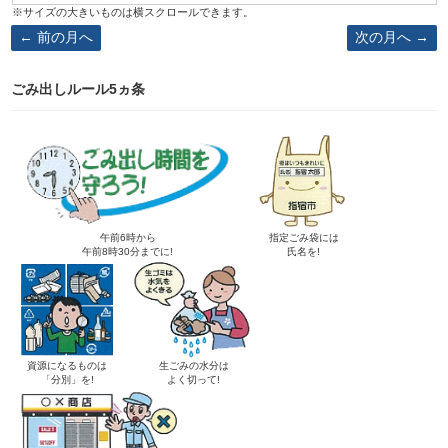
前の月へ
次の月へ
ごみ出しルール5ヵ条
午前6時から
指定ごみ袋には
午前8時30分までに!
氏名を!
資源になるものは
生ごみの水分は
「分別」を!
よく切って!