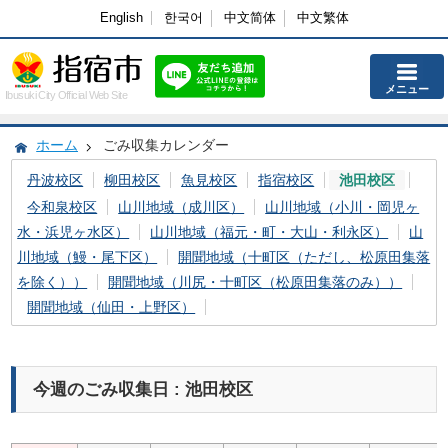
English
한국어
中文简体
中文繁体
メニュー
Ibusuki City Official Web Site
ホーム
ごみ収集カレンダー
丹波校区
柳田校区
魚見校区
指宿校区
池田校区
今和泉校区
山川地域（成川区）
山川地域（小川・岡児ヶ
水・浜児ヶ水区）
山川地域（福元・町・大山・利永区）
山
川地域（鰻・尾下区）
開聞地域（十町区（ただし、松原田集落
を除く））
開聞地域（川尻・十町区（松原田集落のみ））
開聞地域（仙田・上野区）
今週のごみ収集日 : 池田校区