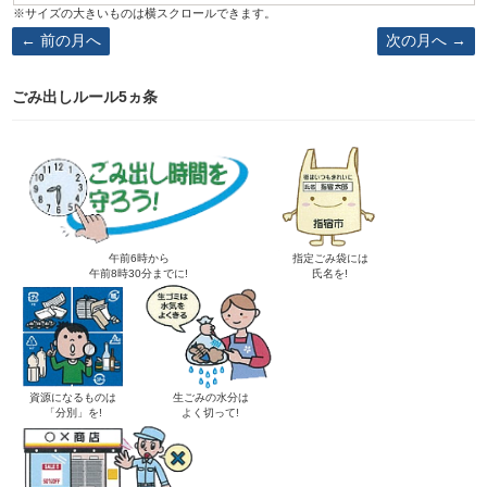
前の月へ
次の月へ
ごみ出しルール5ヵ条
午前6時から
指定ごみ袋には
午前8時30分までに!
氏名を!
資源になるものは
生ごみの水分は
「分別」を!
よく切って!