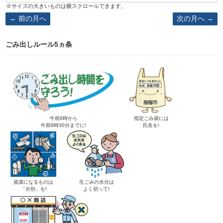
前の月へ
次の月へ
ごみ出しルール5ヵ条
午前6時から
指定ごみ袋には
午前8時30分までに!
氏名を!
資源になるものは
生ごみの水分は
「分別」を!
よく切って!