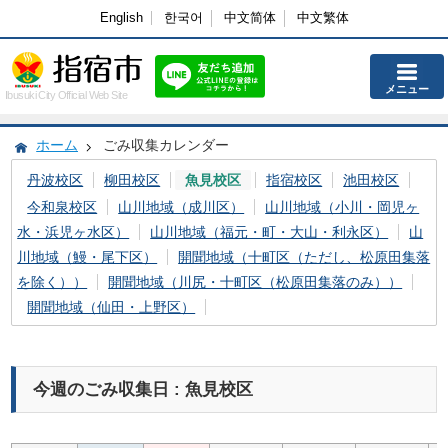
English
한국어
中文简体
中文繁体
メニュー
Ibusuki City Official Web Site
ホーム
ごみ収集カレンダー
丹波校区
柳田校区
魚見校区
指宿校区
池田校区
今和泉校区
山川地域（成川区）
山川地域（小川・岡児ヶ
水・浜児ヶ水区）
山川地域（福元・町・大山・利永区）
山
川地域（鰻・尾下区）
開聞地域（十町区（ただし、松原田集落
を除く））
開聞地域（川尻・十町区（松原田集落のみ））
開聞地域（仙田・上野区）
今週のごみ収集日 : 魚見校区