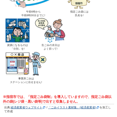
午前6時から
指定ごみ袋には
午前8時30分までに!
氏名を!
資源になるものは
生ごみの水分は
「分別」を!
よく切って!
事業所ごみは
ステーションに出せません!
※指宿市では、「指定ごみ袋制」を導入していますので、指定ごみ袋以
外の袋(レジ袋・黒い袋等)で出すと収集しません。
出典:
経済産業省ウェブサイト
/
「ごみイラスト素材集」(経済産業省)
を加工し
て作成