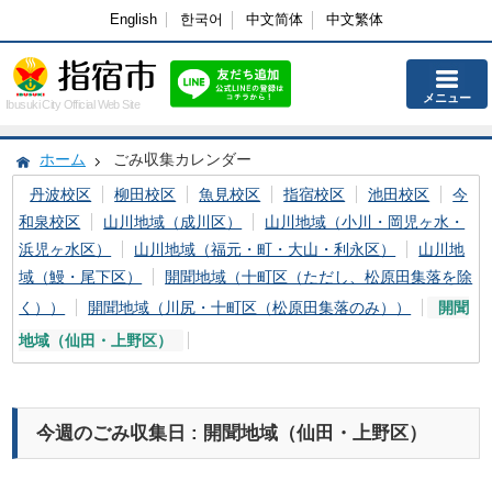
English
한국어
中文简体
中文繁体
メニュー
Ibusuki City Official Web Site
ホーム
ごみ収集カレンダー
丹波校区
柳田校区
魚見校区
指宿校区
池田校区
今
和泉校区
山川地域（成川区）
山川地域（小川・岡児ヶ水・
浜児ヶ水区）
山川地域（福元・町・大山・利永区）
山川地
域（鰻・尾下区）
開聞地域（十町区（ただし、松原田集落を除
く））
開聞地域（川尻・十町区（松原田集落のみ））
開聞
地域（仙田・上野区）
今週のごみ収集日 : 開聞地域（仙田・上野区）