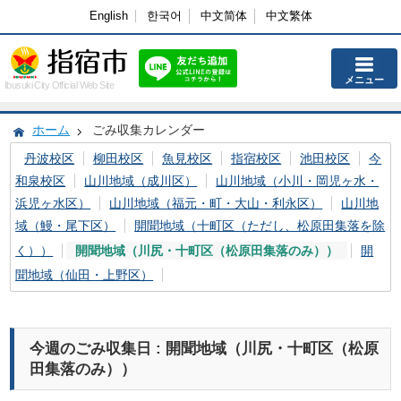
English
한국어
中文简体
中文繁体
メニュー
Ibusuki City Official Web Site
ホーム
ごみ収集カレンダー
丹波校区
柳田校区
魚見校区
指宿校区
池田校区
今
和泉校区
山川地域（成川区）
山川地域（小川・岡児ヶ水・
浜児ヶ水区）
山川地域（福元・町・大山・利永区）
山川地
域（鰻・尾下区）
開聞地域（十町区（ただし、松原田集落を除
く））
開聞地域（川尻・十町区（松原田集落のみ））
開
聞地域（仙田・上野区）
今週のごみ収集日 : 開聞地域（川尻・十町区（松原
田集落のみ））