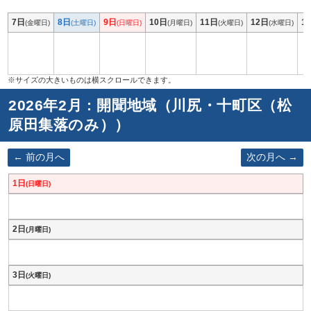
7日
8日
9日
10日
11日
12日
1
(金曜日)
(土曜日)
(日曜日)
(月曜日)
(火曜日)
(水曜日)
2026年2月 : 開聞地域（川尻・十町区（松
原田集落のみ））
前の月へ
次の月へ
1日
(日曜日)
2日
(月曜日)
3日
(火曜日)