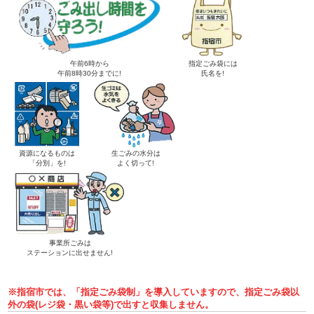
午前6時から
指定ごみ袋には
午前8時30分までに!
氏名を!
資源になるものは
生ごみの水分は
「分別」を!
よく切って!
事業所ごみは
ステーションに出せません!
※指宿市では、「指定ごみ袋制」を導入していますので、指定ごみ袋以
外の袋(レジ袋・黒い袋等)で出すと収集しません。