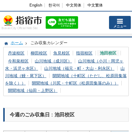
English
한국어
中文简体
中文繁体
メニュー
Ibusuki City Official Web Site
ホーム
ごみ収集カレンダー
丹波校区
柳田校区
魚見校区
指宿校区
池田校区
今和泉校区
山川地域（成川区）
山川地域（小川・岡児ヶ
水・浜児ヶ水区）
山川地域（福元・町・大山・利永区）
山
川地域（鰻・尾下区）
開聞地域（十町区（ただし、松原田集落
を除く））
開聞地域（川尻・十町区（松原田集落のみ））
開聞地域（仙田・上野区）
今週のごみ収集日 : 池田校区