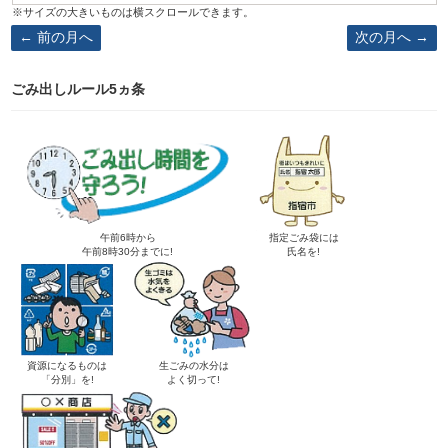
前の月へ
次の月へ
ごみ出しルール5ヵ条
午前6時から
指定ごみ袋には
午前8時30分までに!
氏名を!
資源になるものは
生ごみの水分は
「分別」を!
よく切って!