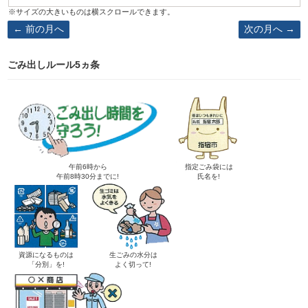
前の月へ
次の月へ
ごみ出しルール5ヵ条
午前6時から
指定ごみ袋には
午前8時30分までに!
氏名を!
資源になるものは
生ごみの水分は
「分別」を!
よく切って!