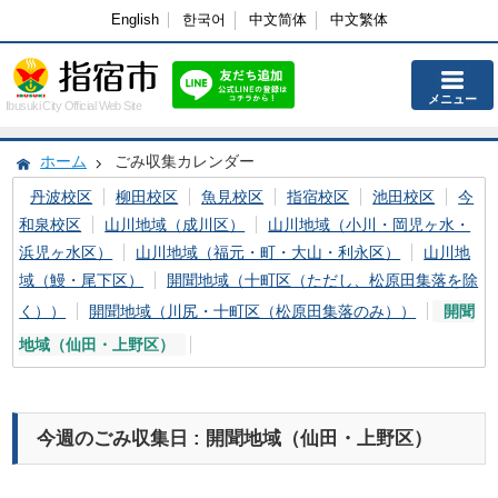
English
한국어
中文简体
中文繁体
メニュー
Ibusuki City Official Web Site
ホーム
ごみ収集カレンダー
丹波校区
柳田校区
魚見校区
指宿校区
池田校区
今
和泉校区
山川地域（成川区）
山川地域（小川・岡児ヶ水・
浜児ヶ水区）
山川地域（福元・町・大山・利永区）
山川地
域（鰻・尾下区）
開聞地域（十町区（ただし、松原田集落を除
く））
開聞地域（川尻・十町区（松原田集落のみ））
開聞
地域（仙田・上野区）
今週のごみ収集日 : 開聞地域（仙田・上野区）