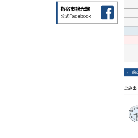
前
ごみ出