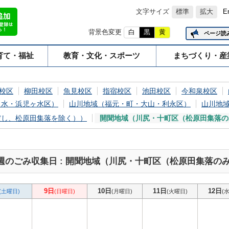
文字サイズ
標準
拡大
E
背景色変更
白
黒
黄
ページ読
育て・福祉
教育・文化・スポーツ
まちづくり・産
校区
柳田校区
魚見校区
指宿校区
池田校区
今和泉校区
ヶ水・浜児ヶ水区）
山川地域（福元・町・大山・利永区）
山川地
だし、松原田集落を除く））
開聞地域（川尻・十町区（松原田集落の
週のごみ収集日 : 開聞地域（川尻・十町区（松原田集落の
9日
10日
11日
12日
(土曜日)
(日曜日)
(月曜日)
(火曜日)
(