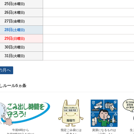
25日
(水曜日)
26日
(木曜日)
27日
(金曜日)
28日
(土曜日)
29日
(日曜日)
30日
(月曜日)
31日
(火曜日)
の月へ
しルール5ヵ条
午前6時から
指定ごみ袋には
資源になるものは
生