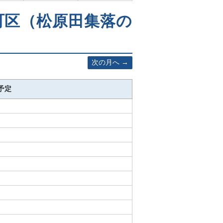
十町区（松原田集落の
次の月へ
予定