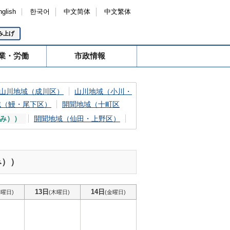
nglish
한국어
中文简体
中文繁体
み上げ
業・労働
市政情報
山川地域（成川区）
山川地域（小川・
域（鰻・尾下区）
開聞地域（十町区
み））
開聞地域（仙田・上野区）
み））
13日
14日
水曜日)
(木曜日)
(金曜日)