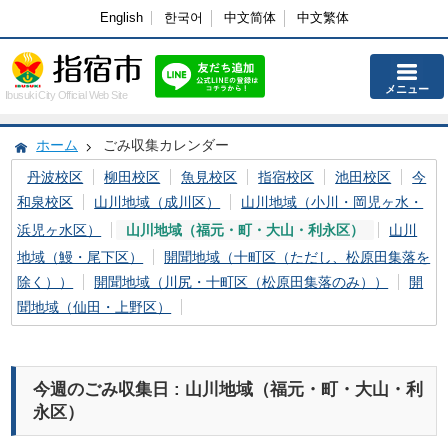
English
한국어
中文简体
中文繁体
メニュー
Ibusuki City Official Web Site
ホーム
ごみ収集カレンダー
丹波校区
柳田校区
魚見校区
指宿校区
池田校区
今
和泉校区
山川地域（成川区）
山川地域（小川・岡児ヶ水・
浜児ヶ水区）
山川地域（福元・町・大山・利永区）
山川
地域（鰻・尾下区）
開聞地域（十町区（ただし、松原田集落を
除く））
開聞地域（川尻・十町区（松原田集落のみ））
開
聞地域（仙田・上野区）
今週のごみ収集日 : 山川地域（福元・町・大山・利
永区）