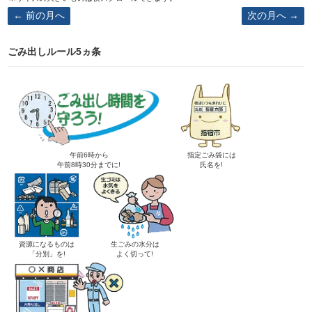
前の月へ
次の月へ
ごみ出しルール5ヵ条
午前6時から
指定ごみ袋には
午前8時30分までに!
氏名を!
資源になるものは
生ごみの水分は
「分別」を!
よく切って!