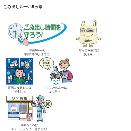
ごみ出しルール5ヵ条
午前6時から
指定ごみ袋には
午前8時30分までに!
氏名を!
資源になるものは
生ごみの水分は
「分別」を!
よく切って!
事業所ごみは
ステーションに出せません!