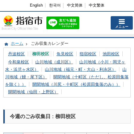
English
한국어
中文简体
中文繁体
メニュー
Ibusuki City Official Web Site
ホーム
ごみ収集カレンダー
丹波校区
柳田校区
魚見校区
指宿校区
池田校区
今和泉校区
山川地域（成川区）
山川地域（小川・岡児ヶ
水・浜児ヶ水区）
山川地域（福元・町・大山・利永区）
山
川地域（鰻・尾下区）
開聞地域（十町区（ただし、松原田集落
を除く））
開聞地域（川尻・十町区（松原田集落のみ））
開聞地域（仙田・上野区）
今週のごみ収集日 : 柳田校区