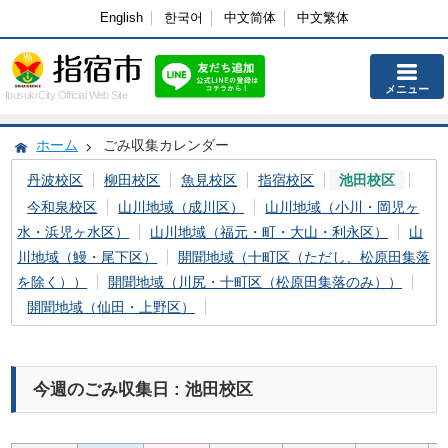
English
한국어
中文简体
中文繁体
メニュー
Ibusuki City Official Web Site
ホーム
ごみ収集カレンダー
丹波校区
柳田校区
魚見校区
指宿校区
池田校区
今和泉校区
山川地域（成川区）
山川地域（小川・岡児ヶ
水・浜児ヶ水区）
山川地域（福元・町・大山・利永区）
山
川地域（鰻・尾下区）
開聞地域（十町区（ただし、松原田集落
を除く））
開聞地域（川尻・十町区（松原田集落のみ））
開聞地域（仙田・上野区）
今週のごみ収集日 : 池田校区