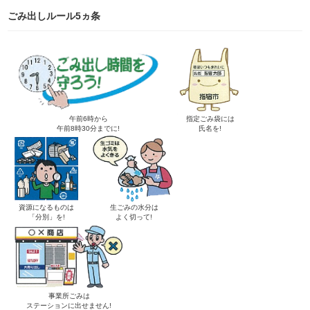
ごみ出しルール5ヵ条
午前6時から
指定ごみ袋には
午前8時30分までに!
氏名を!
資源になるものは
生ごみの水分は
「分別」を!
よく切って!
事業所ごみは
ステーションに出せません!