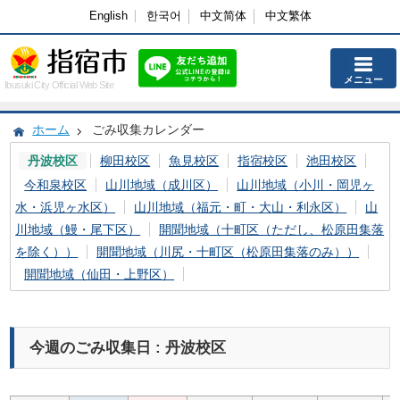
English
한국어
中文简体
中文繁体
メニュー
Ibusuki City Official Web Site
ホーム
ごみ収集カレンダー
丹波校区
柳田校区
魚見校区
指宿校区
池田校区
今和泉校区
山川地域（成川区）
山川地域（小川・岡児ヶ
水・浜児ヶ水区）
山川地域（福元・町・大山・利永区）
山
川地域（鰻・尾下区）
開聞地域（十町区（ただし、松原田集落
を除く））
開聞地域（川尻・十町区（松原田集落のみ））
開聞地域（仙田・上野区）
今週のごみ収集日 : 丹波校区