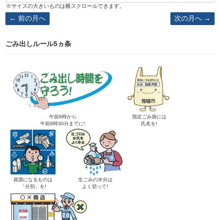
前の月へ
次の月へ
ごみ出しルール5ヵ条
午前6時から
指定ごみ袋には
午前8時30分までに!
氏名を!
資源になるものは
生ごみの水分は
「分別」を!
よく切って!