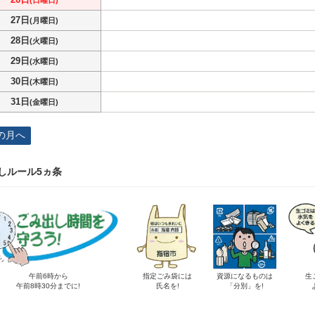
(日曜日)
27日
(月曜日)
28日
(火曜日)
29日
(水曜日)
30日
(木曜日)
31日
(金曜日)
の月へ
しルール5ヵ条
午前6時から
指定ごみ袋には
資源になるものは
生
午前8時30分までに!
氏名を!
「分別」を!