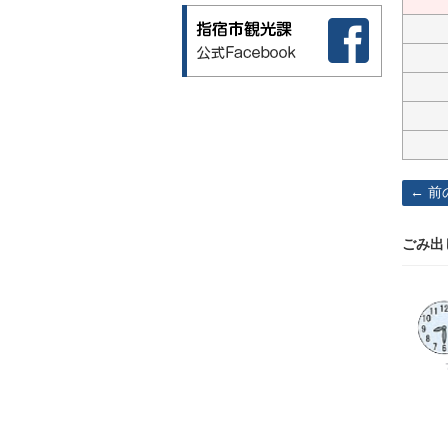
前
ごみ出