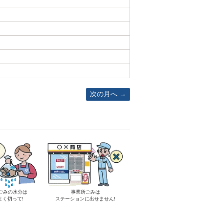
次の月へ
ごみの水分は
事業所ごみは
よく切って!
ステーションに出せません!