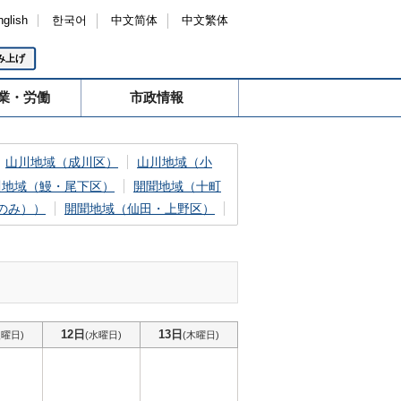
nglish
한국어
中文简体
中文繁体
み上げ
業・労働
市政情報
山川地域（成川区）
山川地域（小
川地域（鰻・尾下区）
開聞地域（十町
のみ））
開聞地域（仙田・上野区）
12日
13日
火曜日)
(水曜日)
(木曜日)