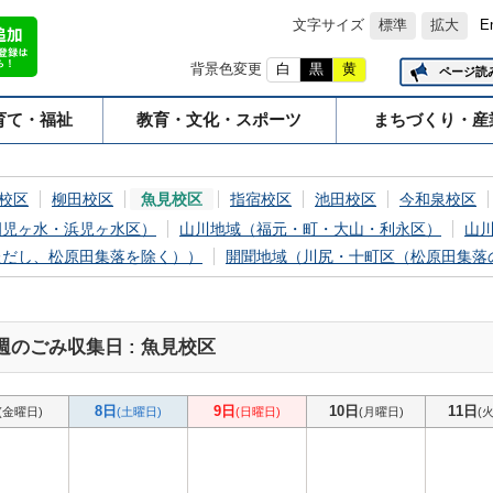
文字サイズ
標準
拡大
E
背景色変更
白
黒
黄
ページ読
育て・福祉
教育・文化・スポーツ
まちづくり・産
校区
柳田校区
魚見校区
指宿校区
池田校区
今和泉校区
岡児ヶ水・浜児ヶ水区）
山川地域（福元・町・大山・利永区）
山
ただし、松原田集落を除く））
開聞地域（川尻・十町区（松原田集落
週のごみ収集日 : 魚見校区
8日
9日
10日
11日
(金曜日)
(土曜日)
(日曜日)
(月曜日)
(