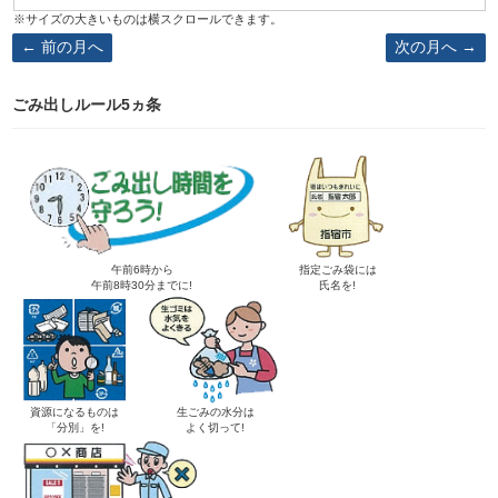
前の月へ
次の月へ
ごみ出しルール5ヵ条
午前6時から
指定ごみ袋には
午前8時30分までに!
氏名を!
資源になるものは
生ごみの水分は
「分別」を!
よく切って!