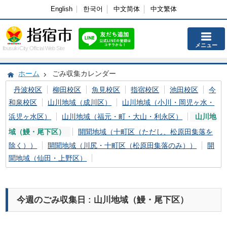
English
한국어
中文简体
中文繁体
メニュー
Ibusuki City Official Web Site
ホーム
ごみ収集カレンダー
丹波校区
柳田校区
魚見校区
指宿校区
池田校区
今
和泉校区
山川地域（成川区）
山川地域（小川・岡児ヶ水・
浜児ヶ水区）
山川地域（福元・町・大山・利永区）
山川地
域（鰻・尾下区）
開聞地域（十町区（ただし、松原田集落を
除く））
開聞地域（川尻・十町区（松原田集落のみ））
開
聞地域（仙田・上野区）
今週のごみ収集日 : 山川地域（鰻・尾下区）