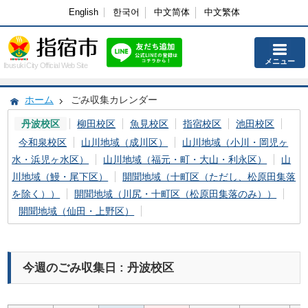
English
한국어
中文简体
中文繁体
メニュー
Ibusuki City Official Web Site
ホーム
ごみ収集カレンダー
丹波校区
柳田校区
魚見校区
指宿校区
池田校区
今和泉校区
山川地域（成川区）
山川地域（小川・岡児ヶ
水・浜児ヶ水区）
山川地域（福元・町・大山・利永区）
山
川地域（鰻・尾下区）
開聞地域（十町区（ただし、松原田集落
を除く））
開聞地域（川尻・十町区（松原田集落のみ））
開聞地域（仙田・上野区）
今週のごみ収集日 : 丹波校区