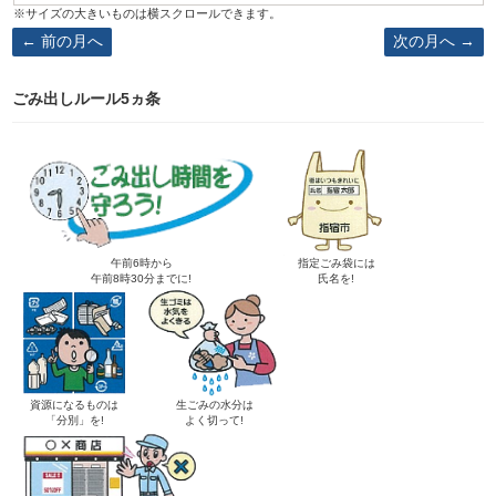
前の月へ
次の月へ
ごみ出しルール5ヵ条
午前6時から
指定ごみ袋には
午前8時30分までに!
氏名を!
資源になるものは
生ごみの水分は
「分別」を!
よく切って!