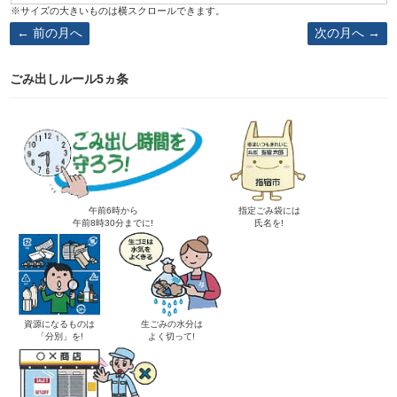
前の月へ
次の月へ
ごみ出しルール5ヵ条
午前6時から
指定ごみ袋には
午前8時30分までに!
氏名を!
資源になるものは
生ごみの水分は
「分別」を!
よく切って!