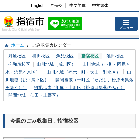
English
한국어
中文简体
中文繁体
メニュー
Ibusuki City Official Web Site
ホーム
ごみ収集カレンダー
丹波校区
柳田校区
魚見校区
指宿校区
池田校区
今和泉校区
山川地域（成川区）
山川地域（小川・岡児ヶ
水・浜児ヶ水区）
山川地域（福元・町・大山・利永区）
山
川地域（鰻・尾下区）
開聞地域（十町区（ただし、松原田集落
を除く））
開聞地域（川尻・十町区（松原田集落のみ））
開聞地域（仙田・上野区）
今週のごみ収集日 : 指宿校区