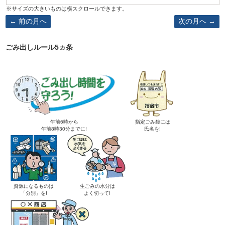
前の月へ
次の月へ
ごみ出しルール5ヵ条
午前6時から
指定ごみ袋には
午前8時30分までに!
氏名を!
資源になるものは
生ごみの水分は
「分別」を!
よく切って!