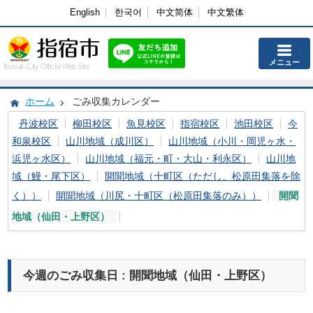
English
한국어
中文简体
中文繁体
メニュー
Ibusuki City Official Web Site
ホーム
ごみ収集カレンダー
丹波校区
柳田校区
魚見校区
指宿校区
池田校区
今
和泉校区
山川地域（成川区）
山川地域（小川・岡児ヶ水・
浜児ヶ水区）
山川地域（福元・町・大山・利永区）
山川地
域（鰻・尾下区）
開聞地域（十町区（ただし、松原田集落を除
く））
開聞地域（川尻・十町区（松原田集落のみ））
開聞
地域（仙田・上野区）
今週のごみ収集日 : 開聞地域（仙田・上野区）