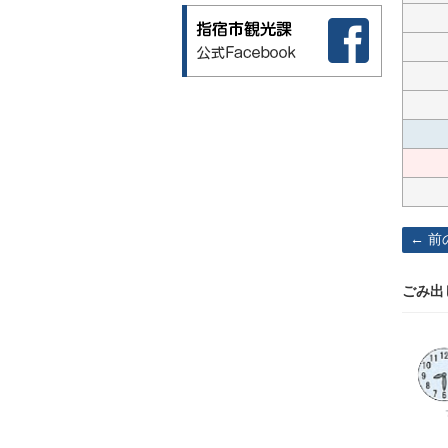
前
ごみ出