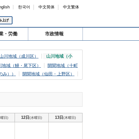
nglish
한국어
中文简体
中文繁体
み上げ
業・労働
市政情報
山川地域（成川区）
山川地域（小
川地域（鰻・尾下区）
開聞地域（十町
のみ））
開聞地域（仙田・上野区）
）
12日
13日
火曜日)
(水曜日)
(木曜日)