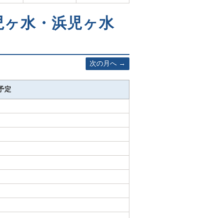
岡児ヶ水・浜児ヶ水
次の月へ
予定