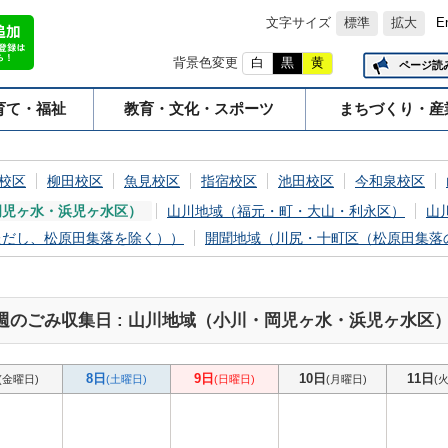
文字サイズ
標準
拡大
E
背景色変更
白
黒
黄
ページ読
育て・福祉
教育・文化・スポーツ
まちづくり・産
校区
柳田校区
魚見校区
指宿校区
池田校区
今和泉校区
岡児ヶ水・浜児ヶ水区）
山川地域（福元・町・大山・利永区）
山
ただし、松原田集落を除く））
開聞地域（川尻・十町区（松原田集落
週のごみ収集日 : 山川地域（小川・岡児ヶ水・浜児ヶ水区
8日
9日
10日
11日
(金曜日)
(土曜日)
(日曜日)
(月曜日)
(