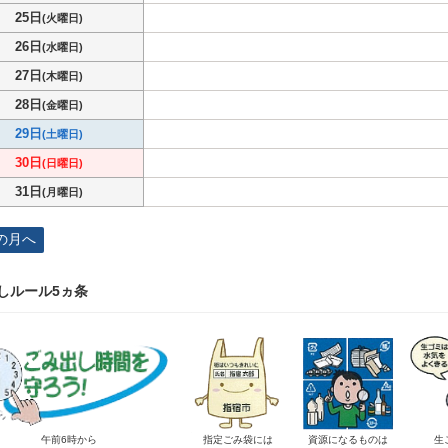
25日
(火曜日)
26日
(水曜日)
27日
(木曜日)
28日
(金曜日)
29日
(土曜日)
30日
(日曜日)
31日
(月曜日)
の月へ
しルール5ヵ条
午前6時から
指定ごみ袋には
資源になるものは
生