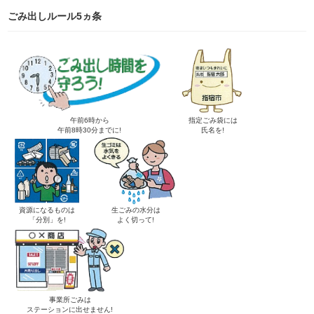
ごみ出しルール5ヵ条
午前6時から
指定ごみ袋には
午前8時30分までに!
氏名を!
資源になるものは
生ごみの水分は
「分別」を!
よく切って!
事業所ごみは
ステーションに出せません!