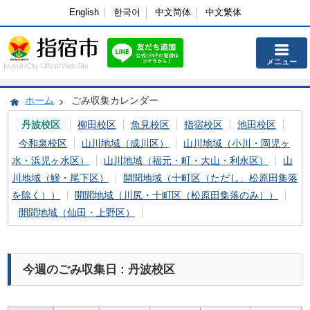
English
한국어
中文简体
中文繁体
メニュー
Ibusuki City Official Web Site
ホーム
ごみ収集カレンダー
丹波校区
柳田校区
魚見校区
指宿校区
池田校区
今和泉校区
山川地域（成川区）
山川地域（小川・岡児ヶ
水・浜児ヶ水区）
山川地域（福元・町・大山・利永区）
山
川地域（鰻・尾下区）
開聞地域（十町区（ただし、松原田集落
を除く））
開聞地域（川尻・十町区（松原田集落のみ））
開聞地域（仙田・上野区）
今週のごみ収集日 : 丹波校区